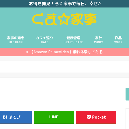
お得を発見！らく家事で毎日、幸せ♪
家事の知恵
カフェ巡り
健康管理
家計
作品
LIFE HACK
CAFE
HEALTH CARE
MONEY
WORK
【Amazon PrimeVideo】無料体験してみる
ポイ活
投資
副業
イエモネ
はてブ
Pocket
LINE