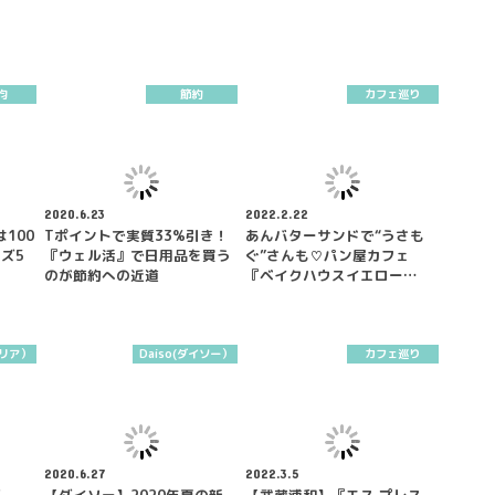
均
節約
カフェ巡り
2020.6.23
2022.2.22
100
Tポイントで実質33%引き！
あんバターサンドで“うさも
ズ5
『ウェル活』で日用品を買う
ぐ”さんも♡パン屋カフェ
のが節約への近道
『ベイクハウスイエロー…
セリア）
Daiso(ダイソー）
カフェ巡り
2020.6.27
2022.3.5