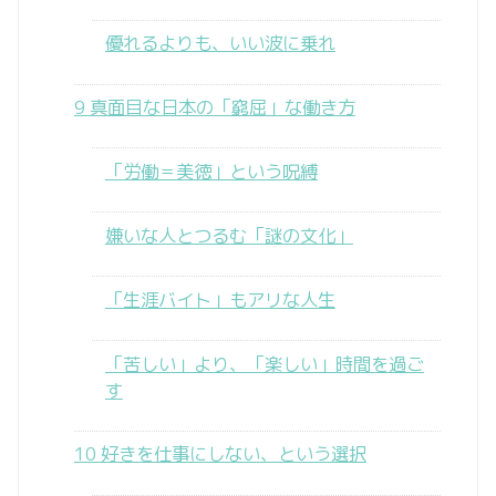
優れるよりも、いい波に乗れ
9 真面目な日本の「窮屈」な働き方
「労働＝美徳」という呪縛
嫌いな人とつるむ「謎の文化」
「生涯バイト」もアリな人生
「苦しい」より、「楽しい」時間を過ご
す
10 好きを仕事にしない、という選択