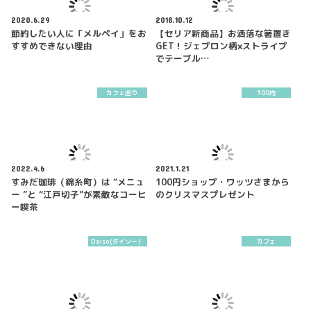
2020.6.29
2018.10.12
節約したい人に「メルペイ」をお
【セリア新商品】お洒落な箸置き
すすめできない理由
GET！ジェプロン柄×ストライプ
でテーブル…
カフェ巡り
100均
2022.4.6
2021.1.21
すみだ珈琲（錦糸町）は “メニュ
100円ショップ・ワッツさまから
ー ”と “江戸切子”が素敵なコーヒ
のクリスマスプレゼント
ー喫茶
Daiso(ダイソー）
カフェ