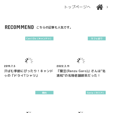
トップページへ
RECOMMEND
こちらの記事も人気です。
Can☆Do（キャンドゥ）
カフェ巡り
2019.7.5
2022.3.11
汗ばむ季節にぴったり！キャンド
『蘭豆(Ranzu Garo)』さんは“北
ゥの『ドライTシャツ』
浦和”の名物老舗喫茶だった！
節約
Seria（セリア）