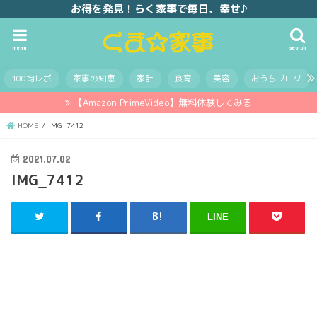
お得を発見！らく家事で毎日、幸せ♪
menu
search
100均レポ
家事の知恵
家計
食育
美容
おうちブログ
【Amazon PrimeVideo】無料体験してみる
HOME
IMG_7412
2021.07.02
IMG_7412
LINE