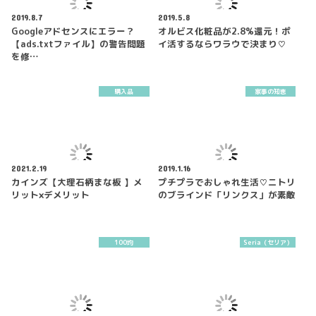
2019.8.7
2019.5.8
Googleアドセンスにエラー？
オルビス化粧品が2.8%還元！ポ
【ads.txtファイル】の警告問題
イ活するならワラウで決まり♡
を修…
購入品
家事の知恵
2021.2.19
2019.1.16
カインズ【大理石柄まな板 】メ
プチプラでおしゃれ生活♡ニトリ
リット×デメリット
のブラインド「リンクス」が素敵
100均
Seria（セリア）