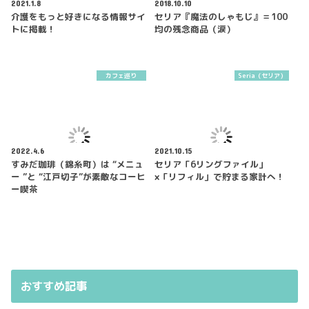
2021.1.8
2018.10.10
介護をもっと好きになる情報サイ
セリア『魔法のしゃもじ』＝100
トに掲載！
均の残念商品（涙）
カフェ巡り
Seria（セリア）
2022.4.6
2021.10.15
すみだ珈琲（錦糸町）は “メニュ
セリア「6リングファイル」
ー ”と “江戸切子”が素敵なコーヒ
×「リフィル」で貯まる家計へ！
ー喫茶
おすすめ記事