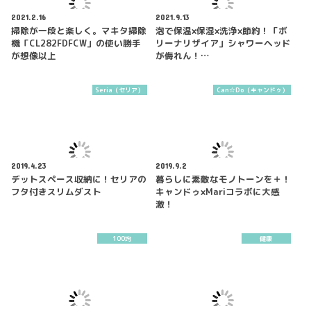
2021.2.16
2021.9.13
掃除が一段と楽しく。マキタ掃除
泡で保温×保湿×洗浄×節約！「ボ
機「CL282FDFCW」の使い勝手
リーナリザイア」シャワーヘッド
が想像以上
が侮れん！…
Seria（セリア）
Can☆Do（キャンドゥ）
2019.4.23
2019.9.2
デットスペース収納に！セリアの
暮らしに素敵なモノトーンを＋！
フタ付きスリムダスト
キャンドゥ×Mariコラボに大感
激！
100均
健康