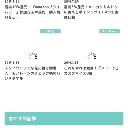
2019.7.26
2019.7.29
最高10%還元！『Amazonプライ
最高3%還元！メルカリをおトク
ムデー』参加方法や規約・購入商
に使えるポイントサイト4つを徹
品をご…
底比較
100均
WordPress
2019.6.22
2019.1.28
スタイリッシュな見た目で即購
これをやれば激変！『ストーク』
入！モノトーンのチェック柄のハ
カスタマイズ8選
ンドタオル
おすすめ記事