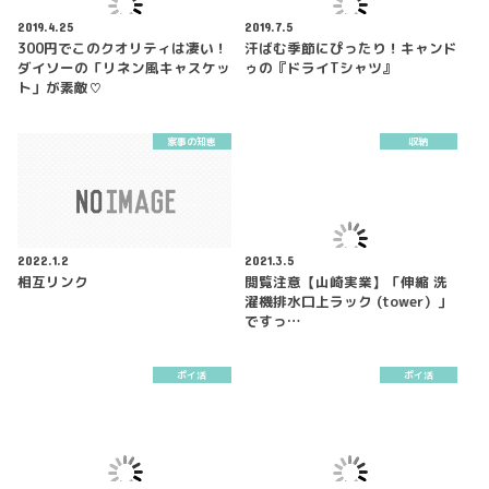
2019.4.25
2019.7.5
300円でこのクオリティは凄い！
汗ばむ季節にぴったり！キャンド
ダイソーの「リネン風キャスケッ
ゥの『ドライTシャツ』
ト」が素敵♡
家事の知恵
収納
2022.1.2
2021.3.5
相互リンク
閲覧注意【山崎実業】「伸縮 洗
濯機排水口上ラック (tower）」
ですっ…
ポイ活
ポイ活