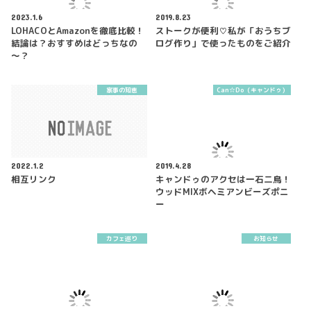
2023.1.6
2019.8.23
LOHACOとAmazonを徹底比較！
ストークが便利♡私が「おうちブ
結論は？おすすめはどっちなの
ログ作り」で使ったものをご紹介
～？
家事の知恵
Can☆Do（キャンドゥ）
2022.1.2
2019.4.28
相互リンク
キャンドゥのアクセは一石二鳥！
ウッドMIXボヘミアンビーズポニ
ー
カフェ巡り
お知らせ