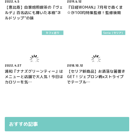
2022.4.5
2019.6.12
【恵比寿】自家焙煎喫茶の『ヴェ
『日経WOMAN』7月号で森くま
ルデ』百名店にも輝いた本格“ネ
☆が100均特集監修！監修後期
ルドリップ”の味
カフェ巡り
Seria（セリア）
2022.4.27
2018.10.12
浦和『ナナズグリーンティー』は
【セリア新商品】お洒落な箸置き
メニューと店舗で大人気！今日は
GET！ジェプロン柄×ストライプ
カロリーを気…
でテーブル…
おすすめ記事