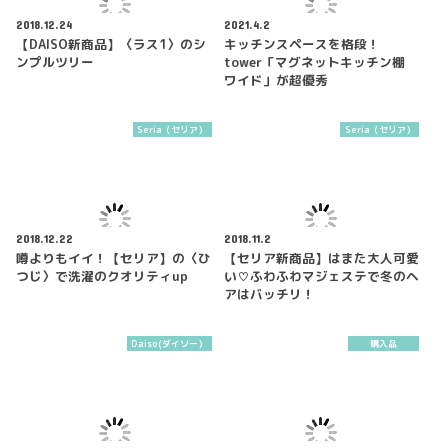
2018.12.24
2021.4.2
【DAISO新商品】〈ラス1〉のシ
キッチンスペースを格段！
ンプルツリー
tower「マグネットキッチン棚
ワイド」が超優秀
Seria（セリア）
Seria（セリア）
2018.12.22
2018.11.2
噂よりもイイ！【セリア】の〈ひ
【セリア新商品】はまた大人可愛
つじ〉で洗濯のクオリティup
い♡ふわふわマジェステで冬のヘ
アはバッチリ！
Daiso(ダイソー）
購入品