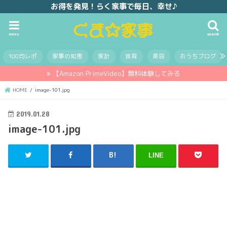
お得を発見！らく家事で毎日、幸せ♪
menu
search
100均レポ
家事の知恵
家計
食育
美容
おうちブログ
【Amazon PrimeVideo】無料体験してみる
HOME
image-101.jpg
2019.01.28
image-101.jpg
LINE