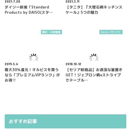
2021.7.28
2021.3.11
ダイソー新業「Standard
【タニタ】『大理石柄キッチンス
Products by DAISO(スタ…
ケール』5つの魅力
節約・お得情報
Seria（セリア）
2019.5.6
2018.10.12
最大30％還元！オルビスを買う
【セリア新商品】お洒落な箸置き
なら「プレミアムVIPランク」が
GET！ジェプロン柄×ストライプ
お得♡
でテーブル…
おすすめ記事