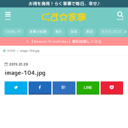
お得を発見！らく家事で毎日、幸せ♪
menu
search
100均レポ
家事の知恵
家計
食育
美容
おうちブログ
【Amazon PrimeVideo】無料体験してみる
HOME
image-104.jpg
2019.01.28
image-104.jpg
LINE