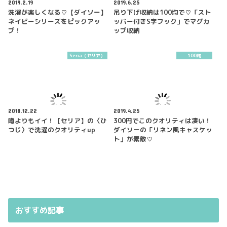
2019.2.19
2019.6.25
洗濯が楽しくなる♡【ダイソー】
吊り下げ収納は100均で♡「スト
ネイビーシリーズをピックアッ
ッパー付きS字フック」でマグカ
プ！
ップ収納
Seria（セリア）
100均
2018.12.22
2019.4.25
噂よりもイイ！【セリア】の〈ひ
300円でこのクオリティは凄い！
つじ〉で洗濯のクオリティup
ダイソーの「リネン風キャスケッ
ト」が素敵♡
おすすめ記事