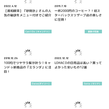
2022.4.12
2019.7.10
【浦和喫茶】『砂時計』さんの人
一杯2000円のコーヒー？！初ス
気の秘訣をメニュー付きでご紹介
ターバックスリザーブ店の美しさ
に圧倒！
Can☆Do（キャンドゥ）
家事の知恵
2018.12.26
2022.12.12
100均でツヤサラ髪が叶う♡キャ
LOHACOの日用品は高い？買って
ンドゥ新商品の『ミランダ』に注
よかった安いもの12選
目！
Daiso(ダイソー）
Seria（セリア）