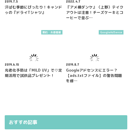
2019.7.5
2022.4.7
汗ばむ季節にぴったり！キャンド
『アメ横ダンケ』〈上野〉テイク
ゥの『ドライTシャツ』
アウトは注意！チーズケーキとコ
ーヒーで並ぶ…
節約・お得情報
GoogleAdSense
2019.6.15
2019.8.7
光老化予防は「MILD UV」で♡定
Googleアドセンスにエラー？
期活用で試供品プレゼント！
【ads.txtファイル】の警告問題
を修…
おすすめ記事