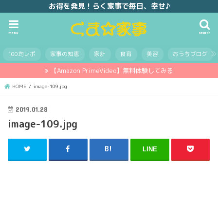
お得を発見！らく家事で毎日、幸せ♪
menu
search
100均レポ
家事の知恵
家計
食育
美容
おうちブログ
【Amazon PrimeVideo】無料体験してみる
HOME
image-109.jpg
2019.01.28
image-109.jpg
LINE