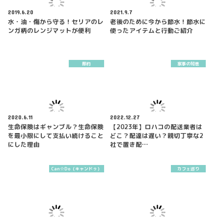
2019.6.20
2021.9.7
水・油・傷から守る！セリアのレ
老後のために今から節水！節水に
ンガ柄のレンジマットが便利
使ったアイテムと行動ご紹介
節約
家事の知恵
2020.6.11
2022.12.27
生命保険はギャンブル？生命保険
【2023年】ロハコの配送業者は
を最小限にして支払い続けること
どこ？配達は遅い？親切丁寧な2
にした理由
社で置き配…
Can☆Do（キャンドゥ）
カフェ巡り