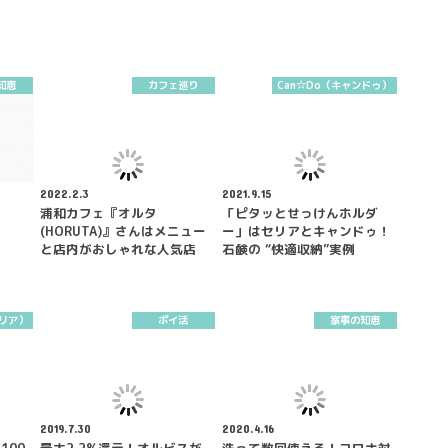
知恵
カフェ巡り
Can☆Do（キャンドゥ）
2022.2.3
2021.9.15
浦和カフェ『オルタ
「ピタッとせっけんホルダ
(HORUTA)』さんはメニュー
ー」はセリアとキャンドゥ！
と店内がおしゃれな人気店
石鹸の “快適収納”実例
セリア）
ポイ活
家事の知恵
2019.7.30
2020.4.16