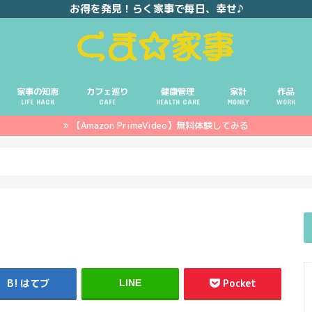
お得を発見！らく家事で毎日、幸せ♪
家事の知恵
カフェ巡り
健康管理
家計
作品
LIFE HACK
CAFE
HEALTH CARE
MONEY
WORK
【Amazon PrimeVideo】無料体験してみる
ポイ活
投資
副業
イエモネ
はてブ
Pocket
LINE