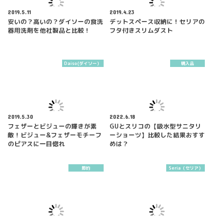
2019.5.11
2019.4.23
安いの？高いの？ダイソーの食洗
デットスペース収納に！セリアの
器用洗剤を他社製品と比較！
フタ付きスリムダスト
Daiso(ダイソー）
購入品
2019.5.30
2022.6.18
フェザーとビジューの輝きが素
GUとスリコの【吸水型サニタリ
敵！ビジュー&フェザーモチーフ
ーショーツ】比較した結果おすす
のピアスに一目惚れ
めは？
節約
Seria（セリア）