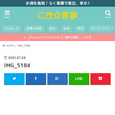
お得を発見！らく家事で毎日、幸せ♪
menu
search
100均レポ
家事の知恵
家計
食育
美容
おうちブログ
【Amazon PrimeVideo】無料体験してみる
HOME
IMG_5184
2021.07.28
IMG_5184
LINE