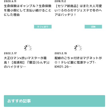
2020.6.11
2018.11.2
生命保険はギャンブル？生命保険
【セリア新商品】はまた大人可愛
を最小限にして支払い続けること
い♡ふわふわマジェステで冬のヘ
にした理由
アはバッチリ！
カフェ巡り
収納
2022.3.17
2021.2.15
大正ロマン×渋いマスターが最
配線のごちゃ付きはマグネットが
高！【南浦和】『蘭豆(らんず)』
◎！テレビ裏に電源タップT-
のハイクオリ…
KM01-26…
おすすめ記事