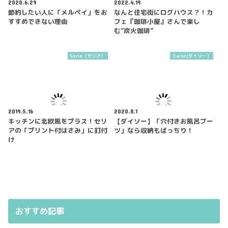
2020.6.29
2022.4.19
節約したい人に「メルペイ」をお
なんと住宅街にログハウス？！カ
すすめできない理由
フェ『珈琲小屋』さんで楽し
む“炭火珈琲”
Seria（セリア）
Daiso(ダイソー）
2019.5.16
2020.8.1
キッチンに北欧風をプラス！セリ
【ダイソー】「穴付きお風呂ブー
アの「プリント付はさみ」に釘付
ツ」なら収納もばっちり！
け
おすすめ記事