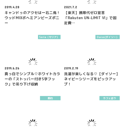
2019.4.28
2021.7.2
キャンドゥのアクセは一石二鳥！
【楽天】携帯代ゼロ宣言
ウッドMIXボヘミアンビーズポニ
「Rakuten UN-LIMIT VI」で固
ー
定費…
Seria（セリア）
Daiso(ダイソー）
2019.6.26
2019.2.19
真っ白でシンプル♡ホワイトカラ
洗濯が楽しくなる♡【ダイソー】
ーの「ストッパー付きS字フッ
ネイビーシリーズをピックアッ
ク」で吊り下げ収納
プ！
節約
カフェ巡り