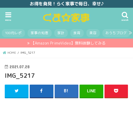
お得を発見！らく家事で毎日、幸せ♪
menu
search
100均レポ
家事の知恵
家計
食育
美容
おうちブログ
【Amazon PrimeVideo】無料体験してみる
HOME
IMG_5217
2021.07.28
IMG_5217
LINE