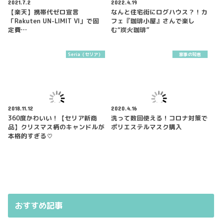
2021.7.2
2022.4.19
【楽天】携帯代ゼロ宣言
なんと住宅街にログハウス？！カ
「Rakuten UN-LIMIT VI」で固
フェ『珈琲小屋』さんで楽し
定費…
む“炭火珈琲”
Seria（セリア）
家事の知恵
2018.11.12
2020.4.16
360度かわいい！【セリア新商
洗って数回使える！コロナ対策で
品】クリスマス柄のキャンドルが
ポリエステルマスク購入
本格的すぎる♡
おすすめ記事