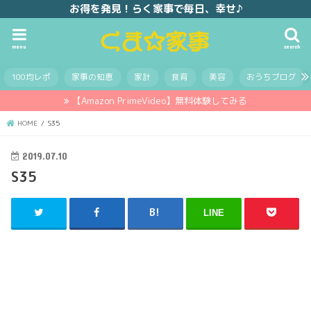
お得を発見！らく家事で毎日、幸せ♪
menu
search
100均レポ
家事の知恵
家計
食育
美容
おうちブログ
【Amazon PrimeVideo】無料体験してみる
HOME
S35
2019.07.10
S35
LINE