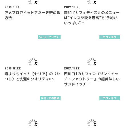
2019.8.27
2021.12.2
アメブロでドットマネーを貯める
浦和『カフェデイズ』のメニュー
方法
は“インスタ映え最高”で“予約が
いっぱい”…
Seria（セリア）
カフェ巡り
2018.12.22
2021.11.22
噂よりもイイ！【セリア】の〈ひ
西川口1のカフェ♡『サンドイッ
つじ〉で洗濯のクオリティup
チ・ファクトリー』の超美味しい
サンドイッチ…
節約・お得情報
カフェ巡り