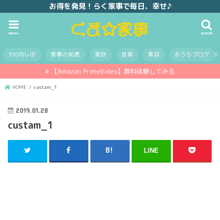
お得を発見！らく家事で毎日、幸せ♪
menu
search
100均レポ
家事の知恵
家計
食育
美容
おうちブログ
【Amazon PrimeVideo】無料体験してみる
HOME
custam_1
2019.01.28
custam_1
LINE