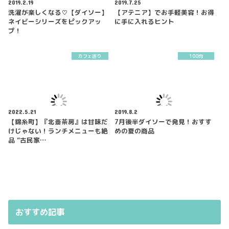
2019.2.19
2019.7.25
洗濯が楽しくなる♡【ダイソー】
【アテニア】でお手軽美容！お得
ネイビーシリーズをピックアッ
に手に入れるヒント
プ！
カフェ巡り
100均
2022.5.21
2019.8.2
【錦糸町】『北斎茶房』は甘味だ
7月後半ダイソーで発見！おすす
けじゃない！ランチメニューも絶
めの夏の商品
品 “古民家…
おすすめ記事