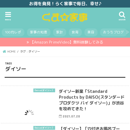
お得を発見！らく家事で毎日、幸せ♪
menu
search
100均レポ
家事の知恵
家計
食育
美容
おうちブログ
【Amazon PrimeVideo】無料体験してみる
HOME
タグ : ダイソー
ダイソー
ダイソー新業「Standard
Daiso(ダイソー）
Products by DAISO(スタンダード
プロダクツ バイ ダイソー)」が渋谷
を攻めてきた！
2021.07.28
【ダイソー】「穴付きお風呂ブー
Daiso(ダイソー）