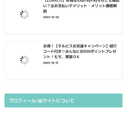
【LOHACO】お得なのはPayPayそれとも後払
い？全お支払いデメリット・メリット徹底解
説
2022-12-28
お得！【オルビスお友達キャンペーン】紹介
コード付き♡みんなに計600ポイントプレゼ
ント！もち、家族ＯＫ
2022-10-13
プロフィール/当サイトについて