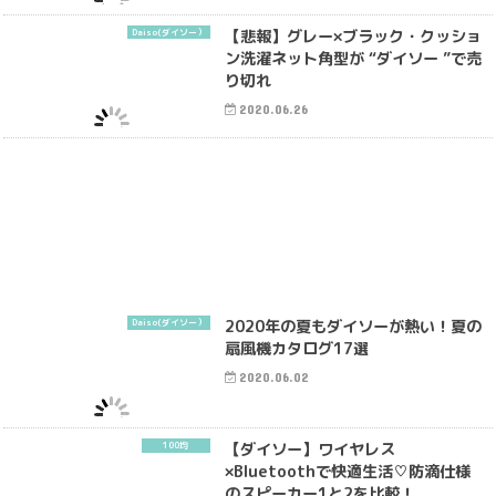
【悲報】グレー×ブラック・クッショ
Daiso(ダイソー）
ン洗濯ネット角型が “ダイソー ”で売
り切れ
2020.06.26
2020年の夏もダイソーが熱い！夏の
Daiso(ダイソー）
扇風機カタログ17選
2020.06.02
【ダイソー】ワイヤレス
100均
×Bluetoothで快適生活♡防滴仕様
のスピーカー1と2を比較！