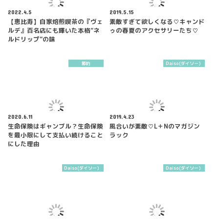
2022.4.5
2019.5.15
【恵比寿】自家焙煎喫茶の『ヴェ
素敵すぎて欲しくなる♡キャンド
ルデ』百名店にも輝いた本格“ネ
ゥの春夏のアクセサリーたち♡
ルドリップ”の味
節約
Daiso(ダイソー）
2020.6.11
2019.4.23
生命保険はギャンブル？生命保険
風合いが素敵♡L＋Nのマガジン
を最小限にして支払い続けること
ラック
にした理由
Daiso(ダイソー）
Daiso(ダイソー）