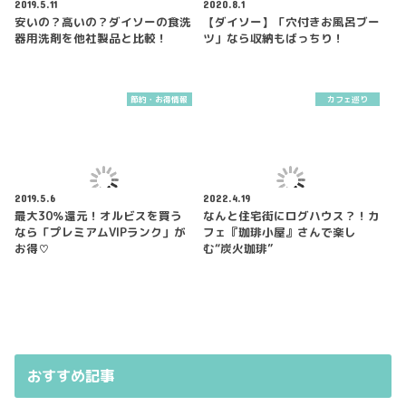
2019.5.11
2020.8.1
安いの？高いの？ダイソーの食洗
【ダイソー】「穴付きお風呂ブー
器用洗剤を他社製品と比較！
ツ」なら収納もばっちり！
節約・お得情報
カフェ巡り
2019.5.6
2022.4.19
最大30％還元！オルビスを買う
なんと住宅街にログハウス？！カ
なら「プレミアムVIPランク」が
フェ『珈琲小屋』さんで楽し
お得♡
む“炭火珈琲”
おすすめ記事