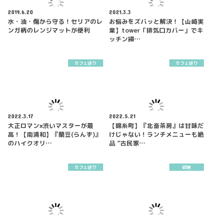
2019.6.20
2021.3.3
水・油・傷から守る！セリアのレ
お悩みをズバッと解決！【山崎実
ンガ柄のレンジマットが便利
業】tower「排気口カバー」でキ
ッチン掃…
カフェ巡り
カフェ巡り
2022.3.17
2022.5.21
大正ロマン×渋いマスターが最
【錦糸町】『北斎茶房』は甘味だ
高！【南浦和】『蘭豆(らんず)』
けじゃない！ランチメニューも絶
のハイクオリ…
品 “古民家…
カフェ巡り
収納