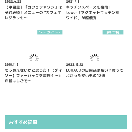
2022.6.22
2021.4.2
【中目黒】『カフェファソン』は
キッチンスペースを格段！
予約必須！メニューの “カフェオ
tower「マグネットキッチン棚
レグラッセ…
ワイド」が超優秀
Daiso(ダイソー）
家事の知恵
2018.11.8
2022.12.12
もう買えないかと思った！【ダイ
LOHACOの日用品は高い？買って
ソー】ファーバッグを毎週４～5
よかった安いもの12選
店舗はしごで…
おすすめ記事