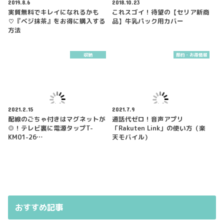
2019.8.6
2018.10.23
実質無料でキレイになれるかも
これスゴイ！待望の【セリア新商
♡『ベジ抹茶』をお得に購入する
品】牛乳パック用カバー
方法
収納
節約・お得情報
2021.2.15
2021.7.9
配線のごちゃ付きはマグネットが
通話代ゼロ！音声アプリ
◎！テレビ裏に電源タップT-
「Rakuten Link」の使い方（楽
KM01-26…
天モバイル）
おすすめ記事