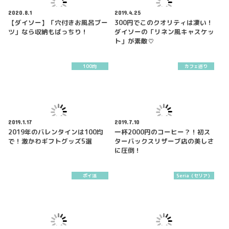
2020.8.1
2019.4.25
【ダイソー】「穴付きお風呂ブー
300円でこのクオリティは凄い！
ツ」なら収納もばっちり！
ダイソーの「リネン風キャスケッ
ト」が素敵♡
100均
カフェ巡り
2019.1.17
2019.7.10
2019年のバレンタインは100均
一杯2000円のコーヒー？！初ス
で！激かわギフトグッズ5選
ターバックスリザーブ店の美しさ
に圧倒！
ポイ活
Seria（セリア）