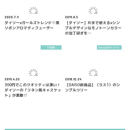
2020.7.9
2019.8.5
ダイソー×ガールズトレンド♡黒
【ダイソー】片手で使える×シン
リボンアロマディフューザー
プルデザインなモノトーンカラー
の包丁研ぎを…
100均
Daiso(ダイソー）
2019.4.25
2018.12.24
300円でこのクオリティは凄い！
【DAISO新商品】〈ラス1〉のシ
ダイソーの「リネン風キャスケッ
ンプルツリー
ト」が素敵♡