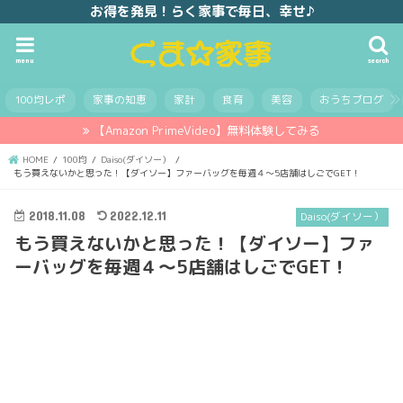
お得を発見！らく家事で毎日、幸せ♪
menu
search
100均レポ
家事の知恵
家計
食育
美容
おうちブログ
【Amazon PrimeVideo】無料体験してみる
HOME
100均
Daiso(ダイソー）
もう買えないかと思った！【ダイソー】ファーバッグを毎週４～5店舗はしごでGET！
2018.11.08
2022.12.11
Daiso(ダイソー）
もう買えないかと思った！【ダイソー】ファ
ーバッグを毎週４～5店舗はしごでGET！