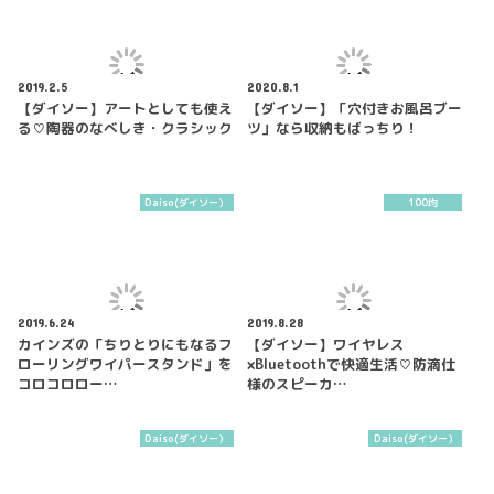
2019.2.5
2020.8.1
【ダイソー】アートとしても使え
【ダイソー】「穴付きお風呂ブー
る♡陶器のなべしき・クラシック
ツ」なら収納もばっちり！
Daiso(ダイソー）
100均
2019.6.24
2019.8.28
カインズの「ちりとりにもなるフ
【ダイソー】ワイヤレス
ローリングワイパースタンド」を
×Bluetoothで快適生活♡防滴仕
コロコロロー…
様のスピーカ…
Daiso(ダイソー）
Daiso(ダイソー）