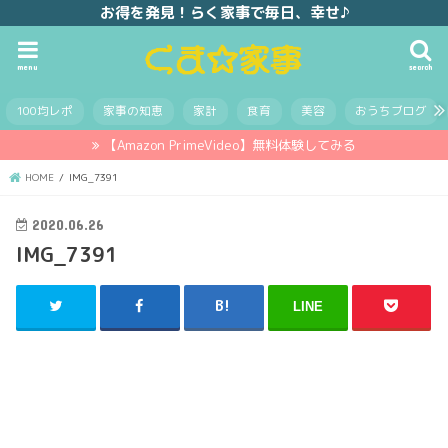
お得を発見！らく家事で毎日、幸せ♪
menu
search
100均レポ
家事の知恵
家計
食育
美容
おうちブログ
【Amazon PrimeVideo】無料体験してみる
HOME
IMG_7391
2020.06.26
IMG_7391
LINE