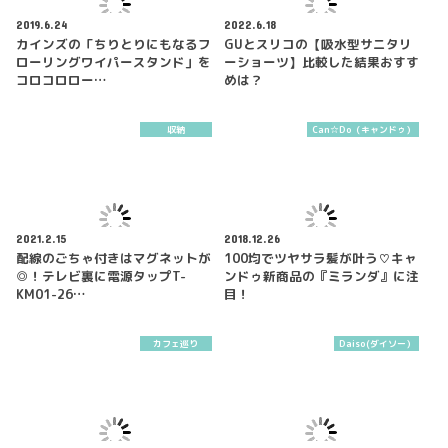
2019.6.24
2022.6.18
カインズの「ちりとりにもなるフ
GUとスリコの【吸水型サニタリ
ローリングワイパースタンド」を
ーショーツ】比較した結果おすす
コロコロロー…
めは？
収納
Can☆Do（キャンドゥ）
2021.2.15
2018.12.26
配線のごちゃ付きはマグネットが
100均でツヤサラ髪が叶う♡キャ
◎！テレビ裏に電源タップT-
ンドゥ新商品の『ミランダ』に注
KM01-26…
目！
カフェ巡り
Daiso(ダイソー）