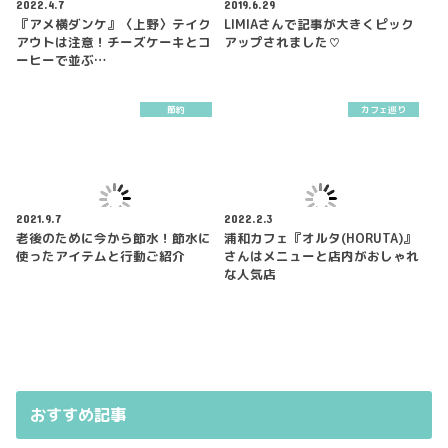
2022.4.7
2019.6.29
『アメ横ダンケ』〈上野〉テイク
LIMIAさんで記事が大きくピック
アウトは注意！チーズケーキとコ
アップされました♡
ーヒーで並ぶ…
節約
カフェ巡り
2021.9.7
2022.2.3
老後のために今から節水！節水に
浦和カフェ『オルタ(HORUTA)』
使ったアイテムと行動ご紹介
さんはメニューと店内がおしゃれ
な人気店
おすすめ記事