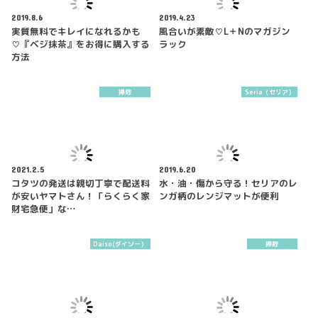
2019.8.6
2019.4.23
実質無料でキレイになれるかも
風合いが素敵♡L＋Nのマガジン
♡『ベジ抹茶』をお得に購入する
ラック
方法
掃除
Seria（セリア）
2021.2.5
2019.6.20
コタツの発送は親切丁寧で配送料
水・油・傷から守る！セリアのレ
が安いヤマトさん！「らくらく家
ンガ柄のレンジマットが便利
財宅急便」な…
Daiso(ダイソー）
掃除