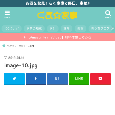
お得を発見！らく家事で毎日、幸せ♪
menu
search
100均レポ
家事の知恵
家計
食育
美容
おうちブログ
【Amazon PrimeVideo】無料体験してみる
HOME
image-10.jpg
2019.01.16
image-10.jpg
LINE