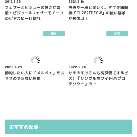
2019.5.30
2021.2.16
フェザーとビジューの輝きが素
掃除が一段と楽しく。マキタ掃除
敵！ビジュー&フェザーモチーフ
機「CL282FDFCW」の使い勝手
のピアスに一目惚れ
が想像以上
節約
美容
2020.6.29
2022.5.24
節約したい人に「メルペイ」をお
かずのすけさんも高評価【オルビ
すすめできない理由
ス】『リンクルホワイトUVプロ
テクター』の…
おすすめ記事