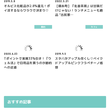
2019.5.8
2022.5.21
オルビス化粧品が2.8%還元！ポ
【錦糸町】『北斎茶房』は甘味だ
イ活するならワラウで決まり♡
けじゃない！ランチメニューも絶
品 “古民家…
節約
カフェ
2020.6.23
2019.9.5
Tポイントで実質33%引き！『ウ
スタバがアップル尽くし♡ベイク
ェル活』で日用品を買うのが節約
ドアップルピンクフラペチーノ感
への近道
想
おすすめ記事