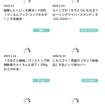
2019.9.3
2019.6.24
掃除しにくい！を解決♡100均
カインズの「ちりとりにもなるフ
「フィルムフック コップホルダ
ローリングワイパースタンド」を
ー」で洗面所…
コロコロロー…
節約
Seria（セリア）
2021.2.26
2018.10.23
「ふるさと納税」ワンストップ特
これスゴイ！待望の【セリア新商
例制度でらくちんに完了！30Kg
品】牛乳パック用カバー
以上のお米…
ポイ活
カフェ巡り