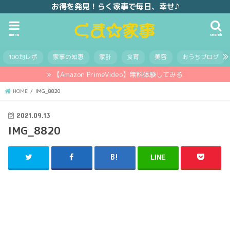
お得を発見！らく家事で毎日、幸せ♪
menu
search
100均レポ
家事の知恵
家計
食育
美容
おうちブログ
【Amazon PrimeVideo】無料体験してみる
HOME
IMG_8820
2021.09.13
IMG_8820
LINE