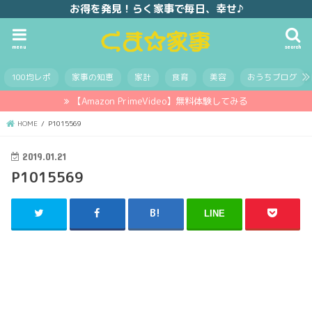
お得を発見！らく家事で毎日、幸せ♪
menu
search
100均レポ
家事の知恵
家計
食育
美容
おうちブログ
【Amazon PrimeVideo】無料体験してみる
HOME
P1015569
2019.01.21
P1015569
LINE