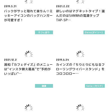
2019.5.31
2021.2.22
バックがサッと取れて楽ちん♡ミ
欲しいのはマグネットタイプ！選
ッキーアイコンのバッグハンガー
んだのはSANWAの電源タップ
が可愛すぎ！
TAP-SP…
カフェ巡り
Daiso(ダイソー）
2021.12.2
2019.6.24
浦和『カフェデイズ』のメニュー
カインズの「ちりとりにもなるフ
は“インスタ映え最高”で“予約が
ローリングワイパースタンド」を
いっぱい”…
コロコロロー…
健康
Seria（セリア）