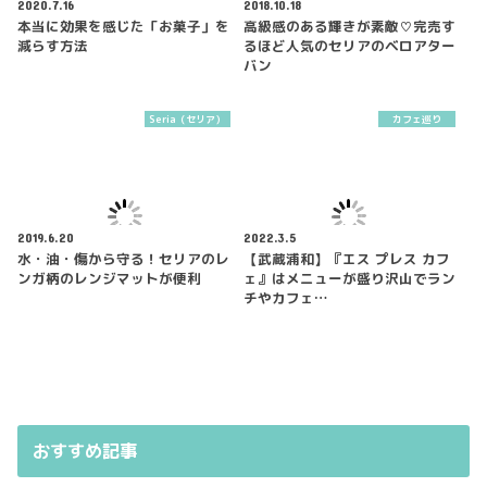
2020.7.16
2018.10.18
本当に効果を感じた「お菓子」を
高級感のある輝きが素敵♡完売す
減らす方法
るほど人気のセリアのベロアター
バン
Seria（セリア）
カフェ巡り
2019.6.20
2022.3.5
水・油・傷から守る！セリアのレ
【武蔵浦和】『エス プレス カフ
ンガ柄のレンジマットが便利
ェ』はメニューが盛り沢山でラン
チやカフェ…
おすすめ記事