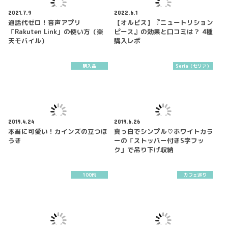
2021.7.9
2022.6.1
通話代ゼロ！音声アプリ
【オルビス】『ニュートリション
「Rakuten Link」の使い方（楽
ピース』の効果と口コミは？ 4種
天モバイル）
購入レポ
購入品
Seria（セリア）
2019.4.24
2019.6.26
本当に可愛い！カインズの立つほ
真っ白でシンプル♡ホワイトカラ
うき
ーの「ストッパー付きS字フッ
ク」で吊り下げ収納
100均
カフェ巡り