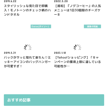
2019.6.22
2022.5.20
スタイリッシュな見た目で即購
【浦和】『ノグコーヒー』の人気
入！モノトーンのチェック柄のハ
メニューは1日30個限のチーズケ
ンドタオル
ーキ
Daiso(ダイソー）
家事の知恵
2019.5.31
2023.1.12
バックがサッと取れて楽ちん♡ミ
【Yahoo!ショッピング】「キャ
ッキーアイコンのバッグハンガー
ンペーンの獲得上限に達している
が可愛すぎ！
可能性が…
おすすめ記事