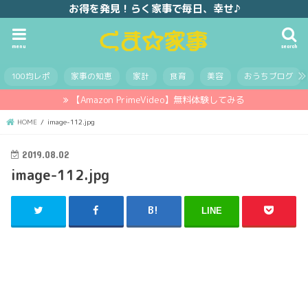
お得を発見！らく家事で毎日、幸せ♪
menu
search
100均レポ
家事の知恵
家計
食育
美容
おうちブログ
【Amazon PrimeVideo】無料体験してみる
HOME
image-112.jpg
2019.08.02
image-112.jpg
LINE