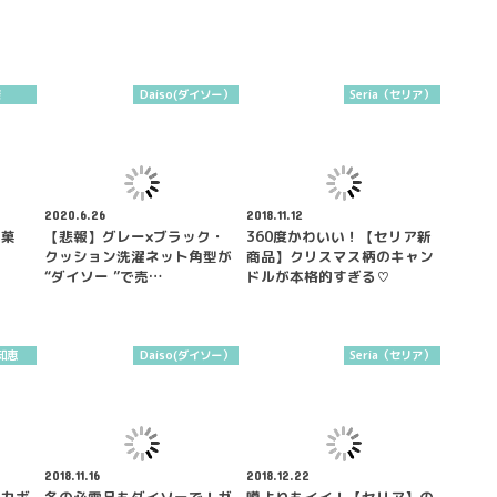
康
Daiso(ダイソー）
Seria（セリア）
2020.6.26
2018.11.12
お菓
【悲報】グレー×ブラック・
360度かわいい！【セリア新
クッション洗濯ネット角型が
商品】クリスマス柄のキャン
“ダイソー ”で売…
ドルが本格的すぎる♡
知恵
Daiso(ダイソー）
Seria（セリア）
2018.11.16
2018.12.22