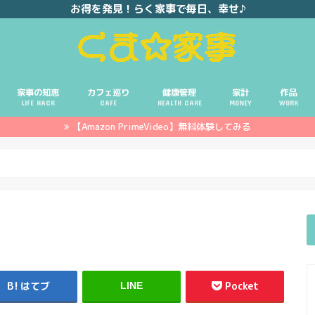
お得を発見！らく家事で毎日、幸せ♪
家事の知恵
カフェ巡り
健康管理
家計
作品
LIFE HACK
CAFE
HEALTH CARE
MONEY
WORK
【Amazon PrimeVideo】無料体験してみる
ポイ活
投資
副業
イエモネ
はてブ
Pocket
LINE