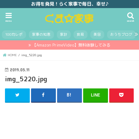
お得を発見！らく家事で毎日、幸せ♪
menu
search
100均レポ
家事の知恵
家計
食育
美容
おうちブログ
【Amazon PrimeVideo】無料体験してみる
HOME
img_5220.jpg
2019.05.11
img_5220.jpg
LINE