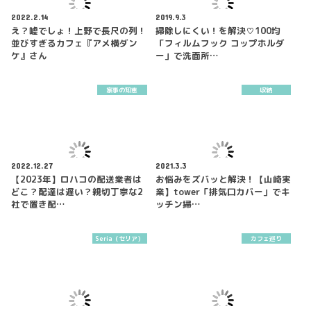
2022.2.14
2019.9.3
え？嘘でしょ！上野で長尺の列！
掃除しにくい！を解決♡100均
並びすぎるカフェ『アメ横ダン
「フィルムフック コップホルダ
ケ』さん
ー」で洗面所…
家事の知恵
収納
2022.12.27
2021.3.3
【2023年】ロハコの配送業者は
お悩みをズバッと解決！【山崎実
どこ？配達は遅い？親切丁寧な2
業】tower「排気口カバー」でキ
社で置き配…
ッチン掃…
Seria（セリア）
カフェ巡り