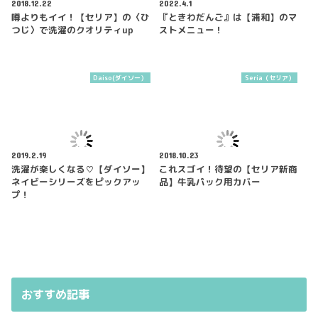
2018.12.22
2022.4.1
噂よりもイイ！【セリア】の〈ひ
『ときわだんご』は【浦和】のマ
つじ〉で洗濯のクオリティup
ストメニュー！
Daiso(ダイソー）
Seria（セリア）
2019.2.19
2018.10.23
洗濯が楽しくなる♡【ダイソー】
これスゴイ！待望の【セリア新商
ネイビーシリーズをピックアッ
品】牛乳パック用カバー
プ！
おすすめ記事