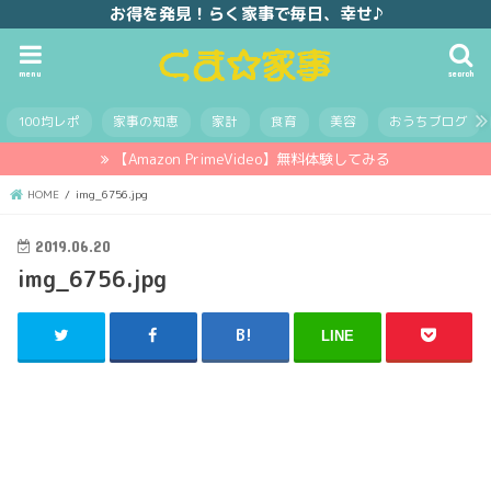
お得を発見！らく家事で毎日、幸せ♪
menu
search
100均レポ
家事の知恵
家計
食育
美容
おうちブログ
【Amazon PrimeVideo】無料体験してみる
HOME
img_6756.jpg
2019.06.20
img_6756.jpg
LINE