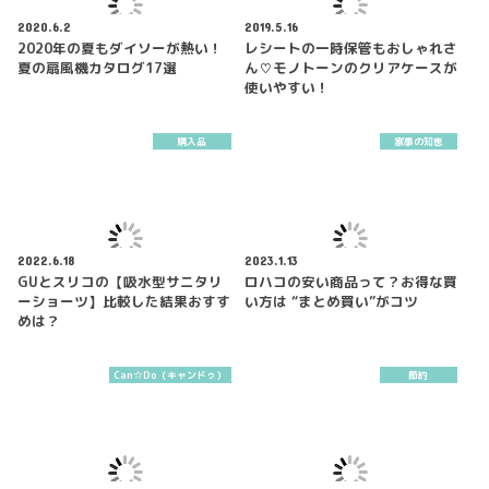
2020.6.2
2019.5.16
2020年の夏もダイソーが熱い！
レシートの一時保管もおしゃれさ
夏の扇風機カタログ17選
ん♡モノトーンのクリアケースが
使いやすい！
購入品
家事の知恵
2022.6.18
2023.1.13
GUとスリコの【吸水型サニタリ
ロハコの安い商品って？お得な買
ーショーツ】比較した結果おすす
い方は “まとめ買い”がコツ
めは？
Can☆Do（キャンドゥ）
節約