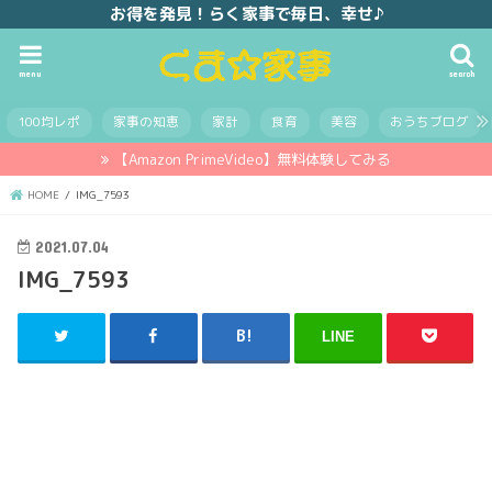
お得を発見！らく家事で毎日、幸せ♪
menu
search
100均レポ
家事の知恵
家計
食育
美容
おうちブログ
【Amazon PrimeVideo】無料体験してみる
HOME
IMG_7593
2021.07.04
IMG_7593
LINE