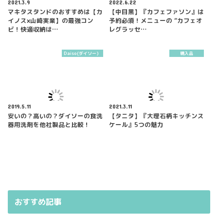
2021.3.9
2022.6.22
マキタスタンドのおすすめは【カ
【中目黒】『カフェファソン』は
イノス×山崎実業】の最強コン
予約必須！メニューの “カフェオ
ビ！快適収納は…
レグラッセ…
Daiso(ダイソー）
購入品
2019.5.11
2021.3.11
安いの？高いの？ダイソーの食洗
【タニタ】『大理石柄キッチンス
器用洗剤を他社製品と比較！
ケール』5つの魅力
おすすめ記事