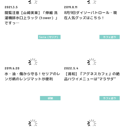
2021.3.5
2019.8.11
閲覧注意【山崎実業】「伸縮 洗
8月9日ダイソーパトロール・現
濯機排水口上ラック (tower）」
在人気グッズはこちら！
ですっ…
Seria（セリア）
カフェ巡り
2019.6.20
2022.5.4
水・油・傷から守る！セリアのレ
【浦和】『アグネスカフェ』の絶
ンガ柄のレンジマットが便利
品ハワイメニューは“マラサダ”
収納
カフェ巡り