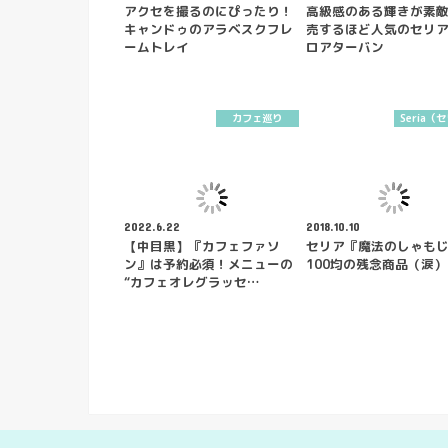
アクセを撮るのにぴったり！
高級感のある輝きが素
キャンドゥのアラベスクフレ
売するほど人気のセリ
ームトレイ
ロアターバン
カフェ巡り
Seria（
2022.6.22
2018.10.10
【中目黒】『カフェファソ
セリア『魔法のしゃも
ン』は予約必須！メニューの
100均の残念商品（涙）
“カフェオレグラッセ…