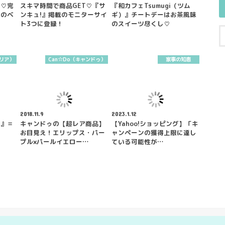
敵♡完
スキマ時間で商品GET♡『サ
『和カフェTsumugi（ツム
アのベ
ンキュ!』掲載のモニターサイ
ギ）』チートデーはお茶風味
ト3つに登録！
のスイーツ尽くし♡
セリア）
Can☆Do（キャンドゥ）
家事の知恵
2018.11.9
2023.1.12
じ』＝
キャンドゥの【超レア商品】
【Yahoo!ショッピング】「キ
お目見え！エリップス・パー
ャンペーンの獲得上限に達し
プル×パールイエロー…
ている可能性が…