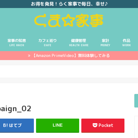
お得を発見！らく家事で毎日、幸せ♪
家事の知恵
カフェ巡り
健康管理
家計
作品
LIFE HACK
CAFE
HEALTH CARE
MONEY
WORK
【Amazon PrimeVideo】無料体験してみる
ポイ活
投資
副業
イエモネ
paign_02
はてブ
Pocket
LINE