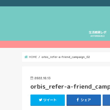
生活雑貨レポ
AFFORDABLE
HOME
orbis_refer-a-friend_campaign_02
2022.10.13
orbis_refer-a-friend_cam
ツイート
シェア