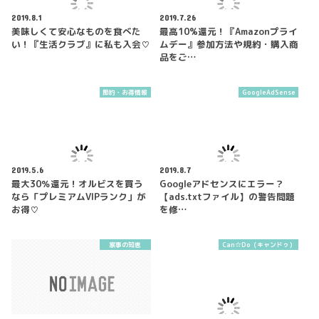
2019.8.1
2019.7.26
美味しくて安心なものを食べた
最高10%還元！『Amazonプライ
い！『生活クラブ』に私も入会♡
ムデー』参加方法や規約・購入商
品をご…
節約・お得情報
GoogleAdSense
2019.5.6
2019.8.7
最大30％還元！オルビスを買う
Googleアドセンスにエラー？
なら「プレミアムVIPランク」が
【ads.txtファイル】の警告問題
お得♡
を修…
家事の知恵
Can☆Do（キャンドゥ）