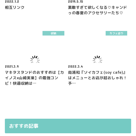
2022.1.2
2019.5.15
相互リンク
素敵すぎて欲しくなる♡キャンド
ゥの春夏のアクセサリーたち♡
収納
カフェ巡り
2021.3.9
2022.3.4
マキタスタンドのおすすめは【カ
南浦和『ソイカフェ(soy cafe)』
イノス×山崎実業】の最強コン
はメニューとお店が超おしゃれ！
ビ！快適収納は…
予…
おすすめ記事