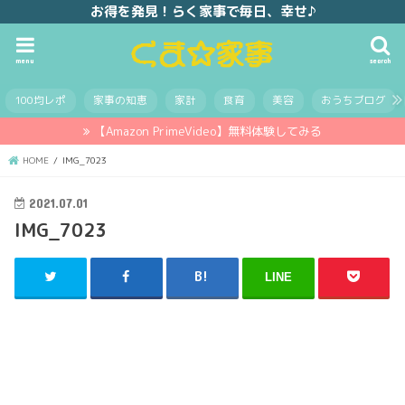
お得を発見！らく家事で毎日、幸せ♪
menu
search
100均レポ
家事の知恵
家計
食育
美容
おうちブログ
【Amazon PrimeVideo】無料体験してみる
HOME
IMG_7023
2021.07.01
IMG_7023
LINE