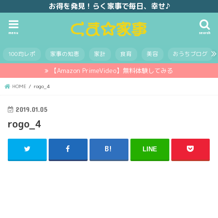
お得を発見！らく家事で毎日、幸せ♪
menu
search
100均レポ
家事の知恵
家計
食育
美容
おうちブログ
【Amazon PrimeVideo】無料体験してみる
HOME
rogo_4
2019.01.05
rogo_4
LINE