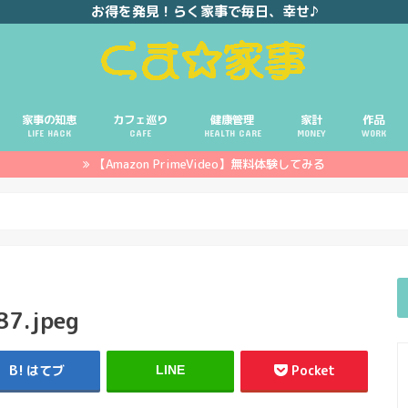
お得を発見！らく家事で毎日、幸せ♪
家事の知恵
カフェ巡り
健康管理
家計
作品
LIFE HACK
CAFE
HEALTH CARE
MONEY
WORK
【Amazon PrimeVideo】無料体験してみる
ポイ活
投資
副業
イエモネ
7.jpeg
はてブ
Pocket
LINE