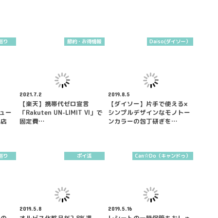
巡り
節約・お得情報
Daiso(ダイソー）
2021.7.2
2019.8.5
【楽天】携帯代ゼロ宣言
【ダイソー】片手で使える×
ニュー
「Rakuten UN-LIMIT VI」で
シンプルデザインなモノトー
気店
固定費…
ンカラーの包丁研ぎを…
巡り
ポイ活
Can☆Do（キャンドゥ）
2019.5.8
2019.5.16