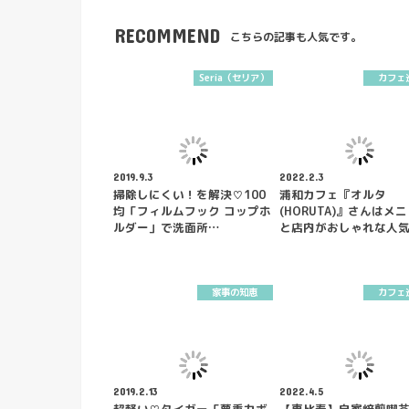
RECOMMEND
こちらの記事も人気です。
Seria（セリア）
カフェ
2019.9.3
2022.2.3
掃除しにくい！を解決♡100
浦和カフェ『オルタ
均「フィルムフック コップホ
(HORUTA)』さんはメ
ルダー」で洗面所…
と店内がおしゃれな人
家事の知恵
カフェ
2019.2.13
2022.4.5