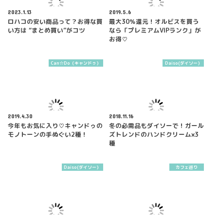
2023.1.13
2019.5.6
ロハコの安い商品って？お得な買
最大30％還元！オルビスを買う
い方は “まとめ買い”がコツ
なら「プレミアムVIPランク」が
お得♡
Can☆Do（キャンドゥ）
Daiso(ダイソー）
2019.4.30
2018.11.16
今年もお気に入り♡キャンドゥの
冬の必需品もダイソーで！ガール
モノトーンの手ぬぐい2種！
ズトレンドのハンドクリーム×3
種
Daiso(ダイソー）
カフェ巡り