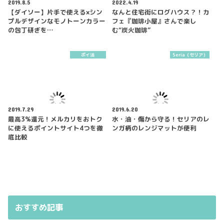
2019.8.5
2022.4.19
【ダイソー】片手で使える×シン
なんと住宅街にログハウス？！カ
プルデザインなモノトーンカラー
フェ『珈琲小屋』さんで楽し
の包丁研ぎを…
む“炭火珈琲”
ポイ活
Seria（セリア）
2019.7.29
2019.6.20
最高3%還元！メルカリをおトク
水・油・傷から守る！セリアのレ
に使えるポイントサイト4つを徹
ンガ柄のレンジマットが便利
底比較
おすすめ記事