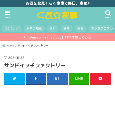
お得を発見！らく家事で毎日、幸せ♪
menu
search
100均レポ
家事の知恵
家計
食育
美容
おうちブログ
【Amazon PrimeVideo】無料体験してみる
HOME
サンドイッチファクトリー
2021.11.22
サンドイッチファクトリー
LINE