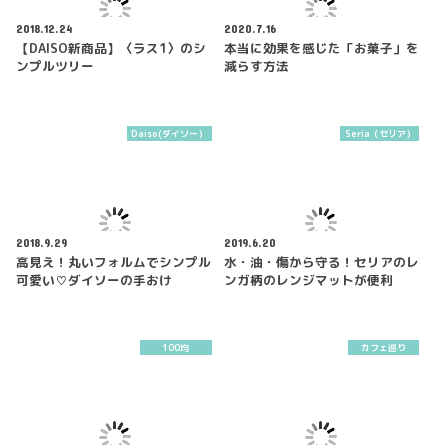
2018.12.24
2020.7.16
【DAISO新商品】〈ラス1〉のシ
本当に効果を感じた「お菓子」を
ンプルツリー
減らす方法
Daiso(ダイソー）
Seria（セリア）
2018.9.29
2019.6.20
高見え！丸いフォルムでシンプル
水・油・傷から守る！セリアのレ
可愛い♡ダイソーの手おけ
ンガ柄のレンジマットが便利
100均
カフェ巡り