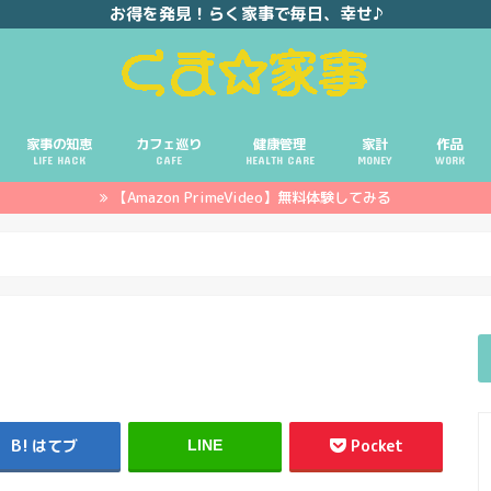
お得を発見！らく家事で毎日、幸せ♪
家事の知恵
カフェ巡り
健康管理
家計
作品
LIFE HACK
CAFE
HEALTH CARE
MONEY
WORK
【Amazon PrimeVideo】無料体験してみる
ポイ活
投資
副業
イエモネ
はてブ
Pocket
LINE