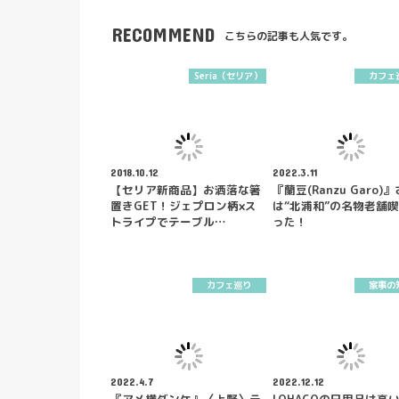
RECOMMEND
こちらの記事も人気です。
Seria（セリア）
カフェ
2018.10.12
2022.3.11
【セリア新商品】お洒落な箸
『蘭豆(Ranzu Garo)
置きGET！ジェプロン柄×ス
は“北浦和”の名物老舗
トライプでテーブル…
った！
カフェ巡り
家事の
2022.4.7
2022.12.12