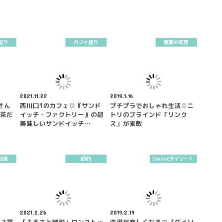
巡り
カフェ巡り
家事の知恵
2021.11.22
2019.1.16
』さん
西川口1のカフェ♡『サンド
プチプラでおしゃれ生活♡ニ
喫茶だ
イッチ・ファクトリー』の超
トリのブラインド「リンク
美味しいサンドイッチ…
ス」が素敵
知恵
節約
Daiso(ダイソー）
2021.2.26
2019.2.19