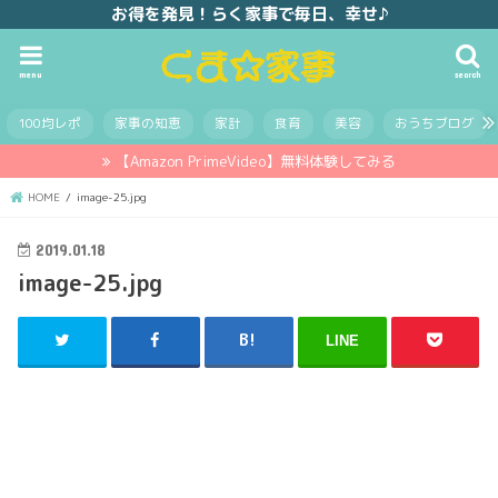
お得を発見！らく家事で毎日、幸せ♪
menu
search
100均レポ
家事の知恵
家計
食育
美容
おうちブログ
【Amazon PrimeVideo】無料体験してみる
HOME
image-25.jpg
2019.01.18
image-25.jpg
LINE