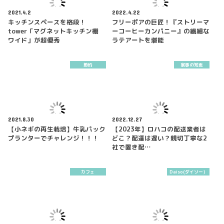
2021.4.2
2022.4.22
キッチンスペースを格段！
フリーポアの巨匠！『ストリーマ
tower「マグネットキッチン棚
ーコーヒーカンパニー』の繊細な
ワイド」が超優秀
ラテアートを堪能
節約
家事の知恵
2021.8.30
2022.12.27
【小ネギの再生栽培】牛乳パック
【2023年】ロハコの配送業者は
プランターでチャレンジ！！！
どこ？配達は遅い？親切丁寧な2
社で置き配…
カフェ
Daiso(ダイソー）