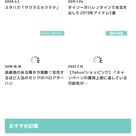
2020.4.3
2019.1.26
スタバで「サクラミルクラテ」
ダイソーがバレンタインで本気を
出した2019年アイテム5選
Seria（セリア）
家事の知恵
2018.10.18
2023.1.12
高級感のある輝きが素敵♡完売す
【Yahoo!ショッピング】「キャ
るほど人気のセリアのベロアター
ンペーンの獲得上限に達している
バン
可能性が…
おすすめ記事