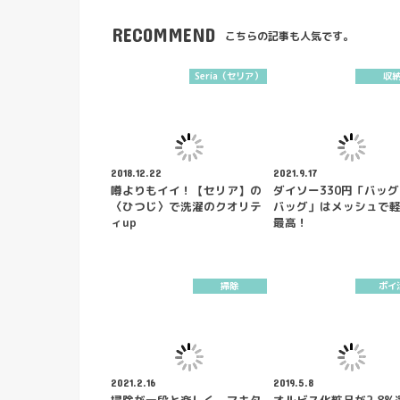
RECOMMEND
こちらの記事も人気です。
Seria（セリア）
収
2018.12.22
2021.9.17
噂よりもイイ！【セリア】の
ダイソー330円「バッ
〈ひつじ〉で洗濯のクオリテ
バッグ」はメッシュで
ィup
最高！
掃除
ポイ
2021.2.16
2019.5.8