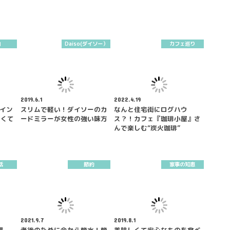
納
Daiso(ダイソー）
カフェ巡り
2019.6.1
2022.4.19
グイン
スリムで軽い！ダイソーのカ
なんと住宅街にログハウ
軽くて
ードミラーが女性の強い味方
ス？！カフェ『珈琲小屋』さ
んで楽しむ“炭火珈琲”
活
節約
家事の知恵
2021.9.7
2019.8.1