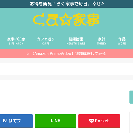
お得を発見！らく家事で毎日、幸せ♪
家事の知恵
カフェ巡り
健康管理
家計
作品
LIFE HACK
CAFE
HEALTH CARE
MONEY
WORK
【Amazon PrimeVideo】無料体験してみる
ポイ活
投資
副業
イエモネ
はてブ
Pocket
LINE