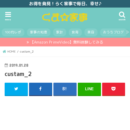
お得を発見！らく家事で毎日、幸せ♪
menu
search
100均レポ
家事の知恵
家計
食育
美容
おうちブログ
【Amazon PrimeVideo】無料体験してみる
HOME
custam_2
2019.01.28
custam_2
LINE