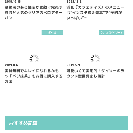
2018.10.18
2021.12.2
高級感のある輝きが素敵♡完売す
浦和『カフェデイズ』のメニュー
るほど人気のセリアのベロアター
は“インスタ映え最高”で“予約が
バン
いっぱい”…
ポイ活
Daiso(ダイソー）
2019.8.6
2019.5.9
実質無料でキレイになれるかも
可愛いくて実用的！ダイソーのラ
♡『ベジ抹茶』をお得に購入する
ウンド型目覚まし時計
方法
おすすめ記事