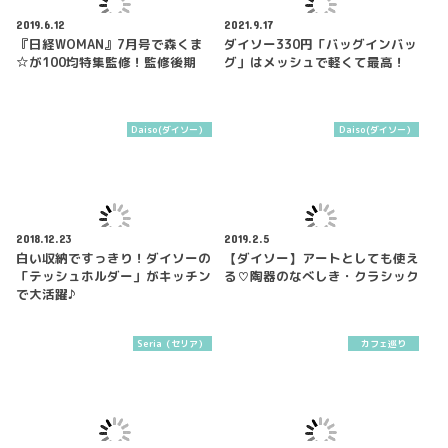
2019.6.12
2021.9.17
『日経WOMAN』7月号で森くま
ダイソー330円「バッグインバッ
☆が100均特集監修！監修後期
グ」はメッシュで軽くて最高！
Daiso(ダイソー）
Daiso(ダイソー）
2018.12.23
2019.2.5
白い収納ですっきり！ダイソーの
【ダイソー】アートとしても使え
「テッシュホルダー」がキッチン
る♡陶器のなべしき・クラシック
で大活躍♪
Seria（セリア）
カフェ巡り