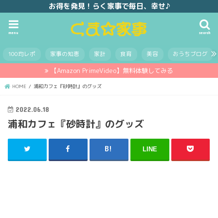
お得を発見！らく家事で毎日、幸せ♪
menu
search
100均レポ
家事の知恵
家計
食育
美容
おうちブログ
【Amazon PrimeVideo】無料体験してみる
HOME
浦和カフェ『砂時計』のグッズ
2022.06.18
浦和カフェ『砂時計』のグッズ
LINE