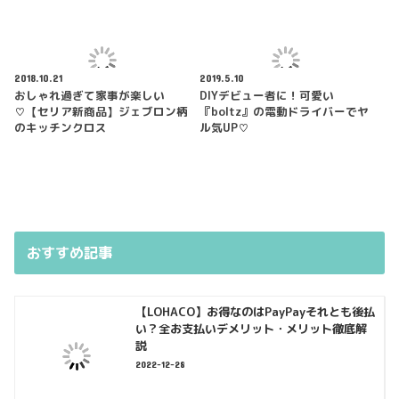
2018.10.21
2019.5.10
おしゃれ過ぎて家事が楽しい
DIYデビュー者に！可愛い
♡【セリア新商品】ジェブロン柄
『boltz』の電動ドライバーでヤ
のキッチンクロス
ル気UP♡
おすすめ記事
【LOHACO】お得なのはPayPayそれとも後払
い？全お支払いデメリット・メリット徹底解
説
2022-12-28