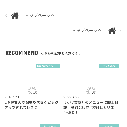
トップページへ
トップページへ
RECOMMEND
こちらの記事も人気です。
Daiso(ダイソー）
カフェ巡り
2019.6.29
2022.4.29
LIMIAさんで記事が大きくピック
『d47食堂』のメニューは郷土料
アップされました♡
理！予約なしで “渋谷ヒカリエ
”へGO！
カフェ巡り
ポイ活