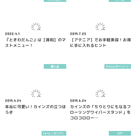
2022.4.1
2019.7.25
『ときわだんご』は【浦和】のマ
【アテニア】でお手軽美容！お得
ストメニュー！
に手に入れるヒント
購入品
Daiso(ダイソー）
2019.4.24
2019.6.24
本当に可愛い！カインズの立つほ
カインズの「ちりとりにもなるフ
うき
ローリングワイパースタンド」を
コロコロロー…
Seria（セリア）
DIY