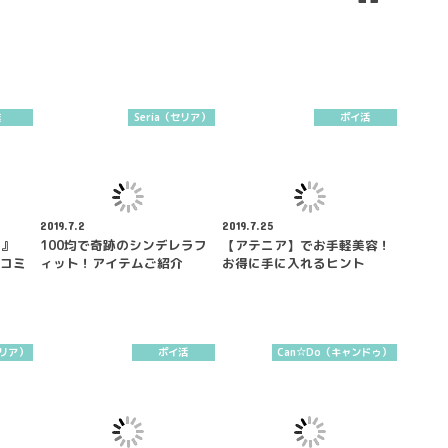
業
Seria（セリア）
ポイ活
2019.7.2
2019.7.25
ー』
100均で奇跡のシンデレラフ
【アテニア】でお手軽美容！
口コミ
ィット！アイテムご紹介
お得に手に入れるヒント
セリア）
ポイ活
Can☆Do（キャンドゥ）