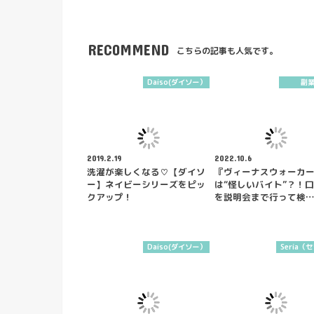
RECOMMEND
こちらの記事も人気です。
Daiso(ダイソー）
副
2019.2.19
2022.10.6
洗濯が楽しくなる♡【ダイソ
『ヴィーナスウォーカ
ー】ネイビーシリーズをピッ
は“怪しいバイト”？！
クアップ！
を説明会まで行って検…
Daiso(ダイソー）
Seria（