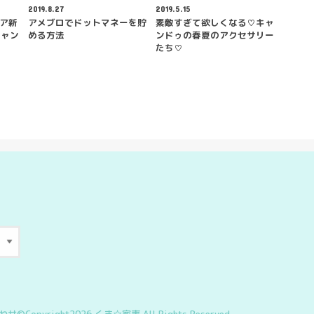
2019.8.27
2019.5.15
リア新
アメブロでドットマネーを貯
素敵すぎて欲しくなる♡キャ
キャン
める方法
ンドゥの春夏のアクセサリー
たち♡
わせ
©Copyright2026
くま☆家事
.All Rights Reserved.