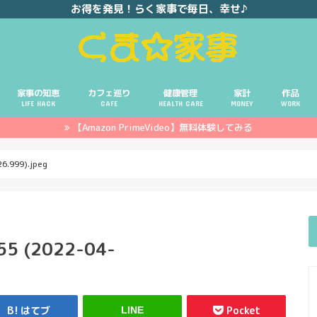
お得を発見！らく家事で毎日、幸せ♪
家事の知恵
カフェ巡り
健康管理
家計
作品
LIFE HACK
CAFE
HEALTH CARE
MONEY
WORK
【Amazon PrimeVideo】無料体験してみる
ポイ活
投資
副業
イエモネ
6.999).jpeg
55 (2022-04-
はてブ
Pocket
LINE