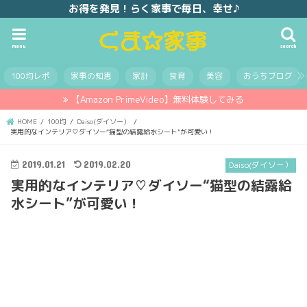
お得を発見！らく家事で毎日、幸せ♪
menu
search
100均レポ
家事の知恵
家計
食育
美容
おうちブログ
【Amazon PrimeVideo】無料体験してみる
HOME
100均
Daiso(ダイソー）
実用的なインテリア♡ダイソー“猫型の結露給水シート”が可愛い！
2019.01.21
2019.02.20
Daiso(ダイソー）
実用的なインテリア♡ダイソー“猫型の結露給
水シート”が可愛い！