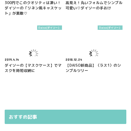
300円でこのクオリティは凄い！
高見え！丸いフォルムでシンプル
ダイソーの「リネン風キャスケッ
可愛い♡ダイソーの手おけ
ト」が素敵♡
Daiso(ダイソー）
Daiso(ダイソー）
2019.4.14
2018.12.24
ダイソーの【マスクケース】でマ
【DAISO新商品】〈ラス1〉のシ
スクを時短収納に
ンプルツリー
おすすめ記事