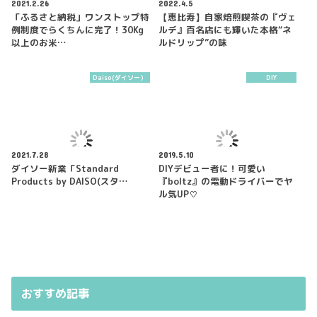
2021.2.26
2022.4.5
「ふるさと納税」ワンストップ特
【恵比寿】自家焙煎喫茶の『ヴェ
例制度でらくちんに完了！30Kg
ルデ』百名店にも輝いた本格“ネ
以上のお米…
ルドリップ”の味
Daiso(ダイソー）
DIY
2021.7.28
2019.5.10
ダイソー新業「Standard
DIYデビュー者に！可愛い
Products by DAISO(スタ…
『boltz』の電動ドライバーでヤ
ル気UP♡
おすすめ記事