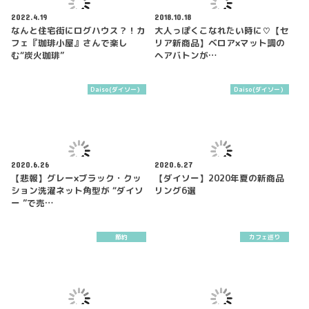
2022.4.19
2018.10.18
なんと住宅街にログハウス？！カ
大人っぽくこなれたい時に♡【セ
フェ『珈琲小屋』さんで楽し
リア新商品】ベロア×マット調の
む“炭火珈琲”
ヘアバトンが…
Daiso(ダイソー）
Daiso(ダイソー）
2020.6.26
2020.6.27
【悲報】グレー×ブラック・クッ
【ダイソー】2020年夏の新商品
ション洗濯ネット角型が “ダイソ
リング6選
ー ”で売…
節約
カフェ巡り