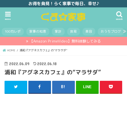
お得を発見！らく家事で毎日、幸せ♪
menu
search
100均レポ
家事の知恵
家計
食育
美容
おうちブログ
【Amazon PrimeVideo】無料体験してみる
HOME
浦和『アグネスカフェ』の“マラサダ”
2022.06.09
2022.06.18
浦和『アグネスカフェ』の“マラサダ”
LINE