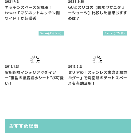
2021.4.2
2022.6.18
キッチンスペースを格段！
GUとスリコの【吸水型サニタリ
tower「マグネットキッチン棚
ーショーツ】比較した結果おすす
ワイド」が超優秀
めは？
Daiso(ダイソー）
Seria（セリア）
2019.1.21
2019.5.2
実用的なインテリア♡ダイソ
セリアの「ステンレス歯磨き粉ホ
ー“猫型の結露給水シート”が可愛
ルダー」で洗面所のデットスペー
い！
スを有効活用！
おすすめ記事