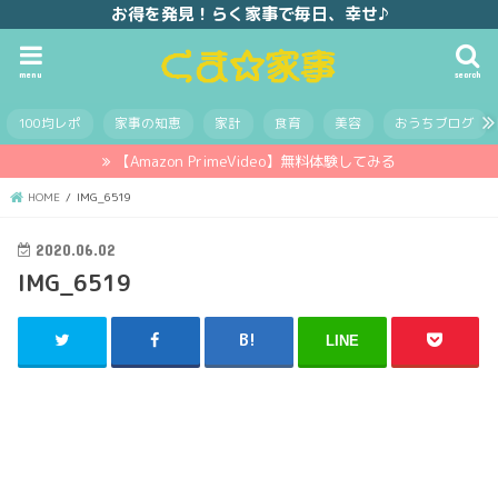
お得を発見！らく家事で毎日、幸せ♪
menu
search
100均レポ
家事の知恵
家計
食育
美容
おうちブログ
【Amazon PrimeVideo】無料体験してみる
HOME
IMG_6519
2020.06.02
IMG_6519
LINE