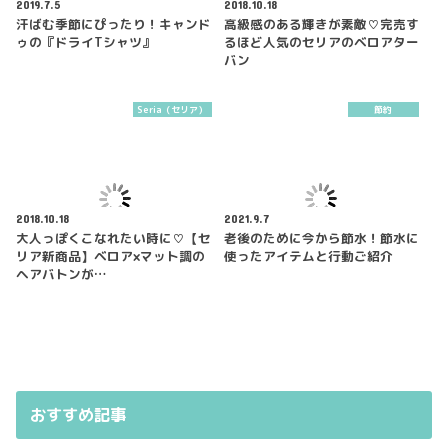
2019.7.5
2018.10.18
汗ばむ季節にぴったり！キャンド
高級感のある輝きが素敵♡完売す
ゥの『ドライTシャツ』
るほど人気のセリアのベロアター
バン
Seria（セリア）
節約
2018.10.18
2021.9.7
大人っぽくこなれたい時に♡【セ
老後のために今から節水！節水に
リア新商品】ベロア×マット調の
使ったアイテムと行動ご紹介
ヘアバトンが…
おすすめ記事