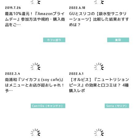
2019.7.26
2022.6.18
最高10%還元！『Amazonプライ
GUとスリコの【吸水型サニタリ
ムデー』参加方法や規約・購入商
ーショーツ】比較した結果おすす
品をご…
めは？
カフェ巡り
美容
2022.3.4
2022.6.1
南浦和『ソイカフェ(soy cafe)』
【オルビス】『ニュートリション
はメニューとお店が超おしゃれ！
ピース』の効果と口コミは？ 4種
予…
購入レポ
Can☆Do（キャンドゥ）
Seria（セリア）