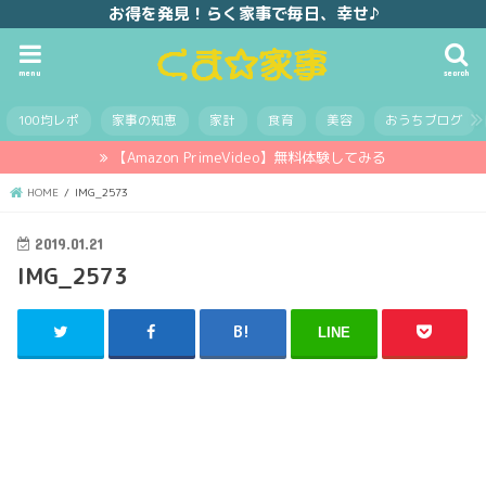
お得を発見！らく家事で毎日、幸せ♪
menu
search
100均レポ
家事の知恵
家計
食育
美容
おうちブログ
【Amazon PrimeVideo】無料体験してみる
HOME
IMG_2573
2019.01.21
IMG_2573
LINE