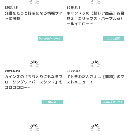
2021.1.8
2018.11.9
介護をもっと好きになる情報サイ
キャンドゥの【超レア商品】お目
トに掲載！
見え！エリップス・パープル×パ
ールイエロー…
Daiso(ダイソー）
カフェ巡り
2019.6.24
2022.4.1
カインズの「ちりとりにもなるフ
『ときわだんご』は【浦和】のマ
ローリングワイパースタンド」を
ストメニュー！
コロコロロー…
購入品
Seria（セリア）