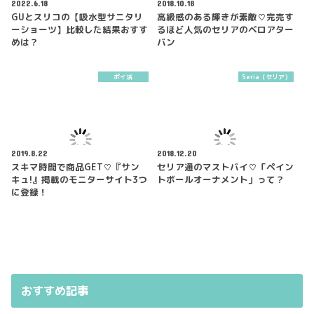
2022.6.18
2018.10.18
GUとスリコの【吸水型サニタリ
高級感のある輝きが素敵♡完売す
ーショーツ】比較した結果おすす
るほど人気のセリアのベロアター
めは？
バン
ポイ活
Seria（セリア）
2019.8.22
2018.12.20
スキマ時間で商品GET♡『サン
セリア通のマストバイ♡「ペイン
キュ!』掲載のモニターサイト3つ
トボールオーナメント」って？
に登録！
おすすめ記事