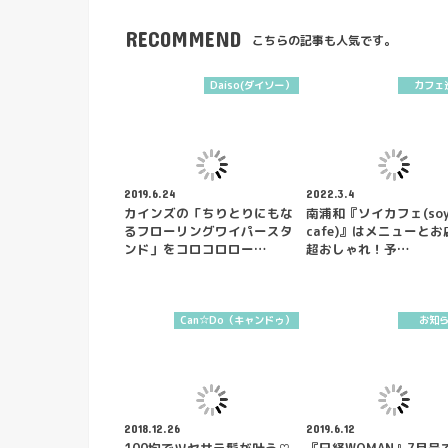
RECOMMEND
こちらの記事も人気です。
Daiso(ダイソー）
カフェ
2019.6.24
2022.3.4
カインズの「ちりとりにもな
南浦和『ソイカフェ(so
るフローリングワイパースタ
cafe)』はメニューとお
ンド」をコロコロロー…
超おしゃれ！予…
Can☆Do（キャンドゥ）
お知
2018.12.26
2019.6.12