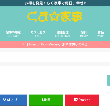
お得を発見！らく家事で毎日、幸せ♪
家事の知恵
カフェ巡り
健康管理
家計
作品
LIFE HACK
CAFE
HEALTH CARE
MONEY
WORK
【Amazon PrimeVideo】無料体験してみる
ポイ活
投資
副業
イエモネ
はてブ
Pocket
LINE