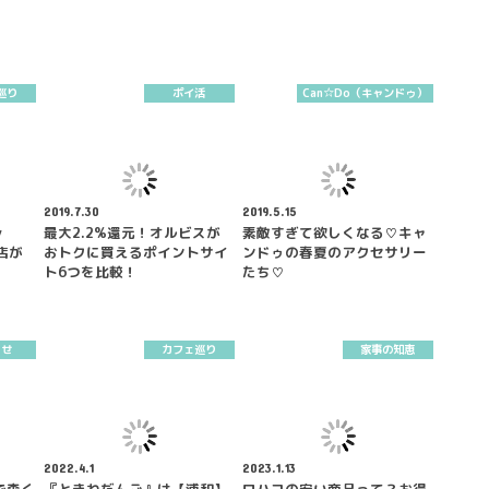
巡り
ポイ活
Can☆Do（キャンドゥ）
2019.7.30
2019.5.15
y
最大2.2%還元！オルビスが
素敵すぎて欲しくなる♡キャ
店が
おトクに買えるポイントサイ
ンドゥの春夏のアクセサリー
ト6つを比較！
たち♡
らせ
カフェ巡り
家事の知恵
2022.4.1
2023.1.13