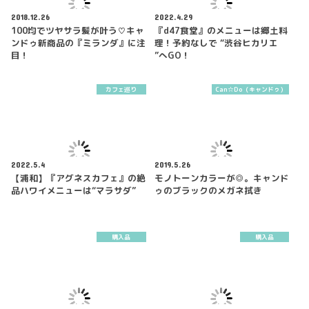
2018.12.26
2022.4.29
100均でツヤサラ髪が叶う♡キャ
『d47食堂』のメニューは郷土料
ンドゥ新商品の『ミランダ』に注
理！予約なしで “渋谷ヒカリエ
目！
”へGO！
カフェ巡り
Can☆Do（キャンドゥ）
2022.5.4
2019.5.26
【浦和】『アグネスカフェ』の絶
モノトーンカラーが◎。キャンド
品ハワイメニューは“マラサダ”
ゥのブラックのメガネ拭き
購入品
購入品