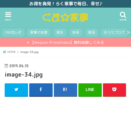
お得を発見！らく家事で毎日、幸せ♪
menu
search
100均レポ
家事の知恵
家計
食育
美容
おうちブログ
【Amazon PrimeVideo】無料体験してみる
HOME
image-34.jpg
2019.06.15
image-34.jpg
LINE