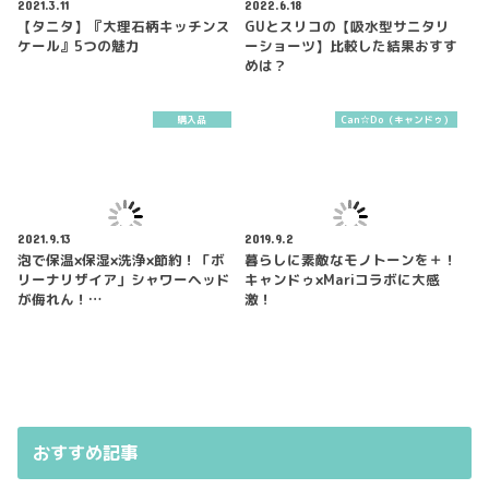
2021.3.11
2022.6.18
【タニタ】『大理石柄キッチンス
GUとスリコの【吸水型サニタリ
ケール』5つの魅力
ーショーツ】比較した結果おすす
めは？
購入品
Can☆Do（キャンドゥ）
2021.9.13
2019.9.2
泡で保温×保湿×洗浄×節約！「ボ
暮らしに素敵なモノトーンを＋！
リーナリザイア」シャワーヘッド
キャンドゥ×Mariコラボに大感
が侮れん！…
激！
おすすめ記事