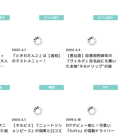
巡り
カフェ巡り
カフェ巡り
2022.4.1
2022.4.5
ティ
『ときわだんご』は【浦和】
【恵比寿】自家焙煎喫茶の
で大人
のマストメニュー！
『ヴェルデ』百名店にも輝い
気…
た本格“ネルドリップ”の味
品
美容
DIY
2022.6.1
2019.5.10
サニ
【オルビス】『ニュートリシ
DIYデビュー者に！可愛い
した結
ョンピース』の効果と口コミ
『boltz』の電動ドライバー