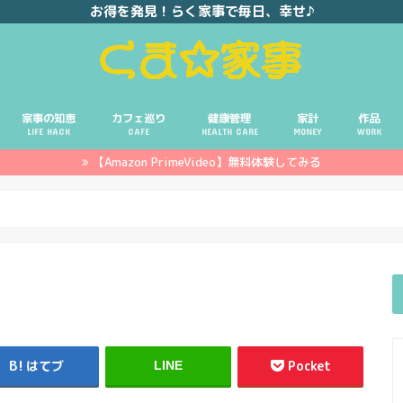
お得を発見！らく家事で毎日、幸せ♪
家事の知恵
カフェ巡り
健康管理
家計
作品
LIFE HACK
CAFE
HEALTH CARE
MONEY
WORK
【Amazon PrimeVideo】無料体験してみる
ポイ活
投資
副業
イエモネ
はてブ
Pocket
LINE