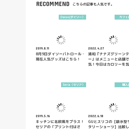
RECOMMEND
こちらの記事も人気です。
Daiso(ダイソー）
カフェ
2019.8.11
2022.4.27
8月9日ダイソーパトロール・
浦和『ナナズグリーン
現在人気グッズはこちら！
ー』はメニューと店舗
気！今日はカロリーを
Seria（セリア）
購入
2019.5.16
2022.6.18
キッチンに北欧風をプラス！
GUとスリコの【吸水型
セリアの「プリント付はさ
タリーショーツ】比較