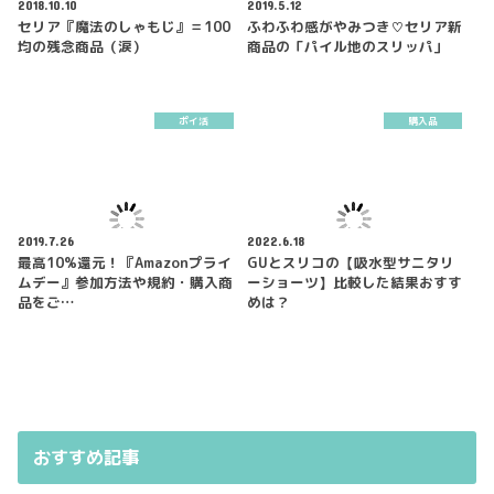
2018.10.10
2019.5.12
セリア『魔法のしゃもじ』＝100
ふわふわ感がやみつき♡セリア新
均の残念商品（涙）
商品の「パイル地のスリッパ」
ポイ活
購入品
2019.7.26
2022.6.18
最高10%還元！『Amazonプライ
GUとスリコの【吸水型サニタリ
ムデー』参加方法や規約・購入商
ーショーツ】比較した結果おすす
品をご…
めは？
おすすめ記事