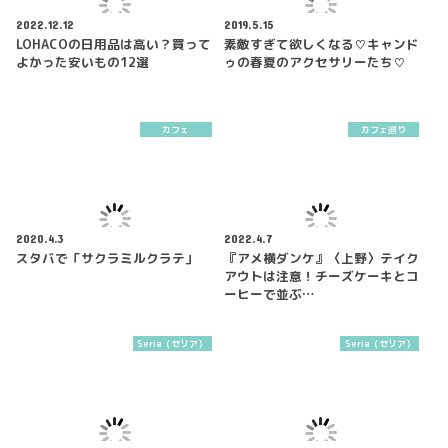
2022.12.12
2019.5.15
LOHACOの日用品は高い？買って
素敵すぎて欲しくなる♡キャンド
よかった安いもの12選
ゥの春夏のアクセサリーたち♡
カフェ
カフェ巡り
2020.4.3
2022.4.7
スタバで「サクラミルクラテ」
『アメ横ダンケ』〈上野〉テイク
アウトは注意！チーズケーキとコ
ーヒーで並ぶ…
Seria（セリア）
Seria（セリア）