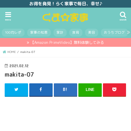
お得を発見！らく家事で毎日、幸せ♪
menu
search
100均レポ
家事の知恵
家計
食育
美容
おうちブログ
【Amazon PrimeVideo】無料体験してみる
HOME
makita-07
2021.02.12
makita-07
LINE